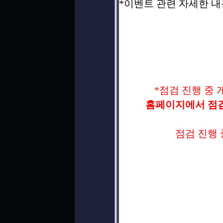
*이벤트 관련 자세한 내
*점검 진행 중 
홈페이지에서 점검
점검 진행